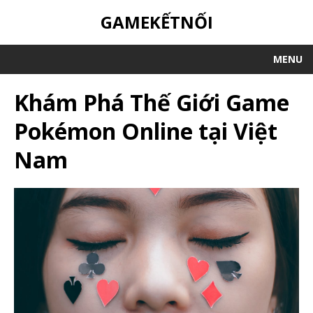
GAMEKẾTNỐI
MENU
Khám Phá Thế Giới Game
Pokémon Online tại Việt
Nam