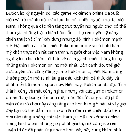
Bước vào kỷ nguyên số, các game Pokémon online đã xuất
hiện và trở thành một trào lưu thu hút nhiều người chơi tại Việt
Nam. Thông qua các nền tảng trực tuyến nơi người chơi có thể
tham gia những trận chiến hấp dẫn — họ rèn luyện kỹ năng
chiến thuật và tỉ mỉ xây dựng những đội hình Pokémon mạnh
mẽ. Đặc biệt, các trận chiến Pokémon online vì có tính thẩm
mỹ chân thực nên rất cạnh tranh. Người chơi Việt Nam không
ngừng lên chiến lược tốt hơn về cách giành chiến thắng trong
những trận Pokémon online mới nhất. Bên cạnh đó, thế giới
trực tuyến của cộng đồng game Pokémon tại Việt Nam cũng
thường xuyên mở ra nhiều giải đấu kịch tính để thúc đẩy và
phát triển bộ môn e-sport này. Hiện nay, Pokémon đã đạt đỉnh
thành công về mặt công nghệ, nhưng với các game Pokémon
online đang bùng nổ mạnh mẽ, mức độ sử dụng và độ phổ
biến của trò chơi này càng tăng cao hơn bao giờ hết, vì vậy giờ
đây bạn có thể đắm mình vào niềm đam mê chiến đấu trên
mọi nền tảng. Không chỉ việc tham gia đấu Pokémon online
mang lại cho bạn những giây phút giải trí, mà còn giúp rèn
luyện trí óc để phản ứng nhanh hơn. Vậy hãy cùng khám phá